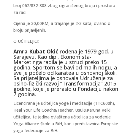
broj 062/832-308 zbog ograničenog broja i prostora
za rad.
Cijena je 30,00KM, a trajanje je 2-3 sata, ovisno o
broju prijavljenih.
O UČITELJICI:
Amra Kubat Okić
rođena je 1979 god. u
Sarajevu. Kao dipl. Ekonomista-
Marketinga radila je u struci preko 15
godina. Sportom se bavi od malih nogu, a
sve je počelo od karatea u osnovnoj školi.
Sa prijateljima je osnovala Udruženje za
psiho-fizički razvoj “Transformacija” 2015
godine, koje je preraslo u Fondaciju nakon
7 godina.
Licencirana je učiteljica yoge i meditacije (TTC600h),
Heal Your Life Coach&Teacher, Usui&Karuna Reiki
učiteljica, te jedina ovlaštena učiteljica za vođenje
Yoga Alliance škole u BiH, kao i predstavnica Evropske
yoga federacije za BiH.