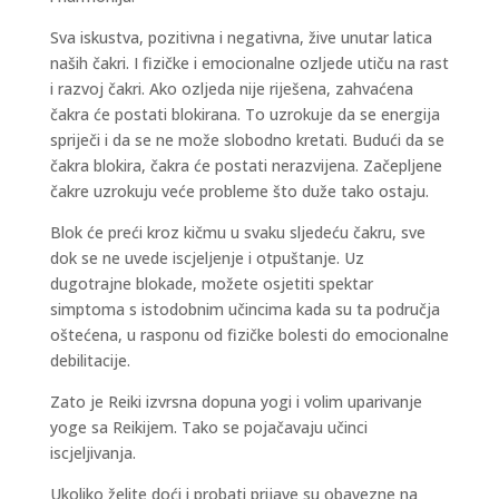
Sva iskustva, pozitivna i negativna, žive unutar latica
naših čakri. I fizičke i emocionalne ozljede utiču na rast
i razvoj čakri. Ako ozljeda nije riješena, zahvaćena
čakra će postati blokirana. To uzrokuje da se energija
spriječi i da se ne može slobodno kretati. Budući da se
čakra blokira, čakra će postati nerazvijena. Začepljene
čakre uzrokuju veće probleme što duže tako ostaju.
Blok će preći kroz kičmu u svaku sljedeću čakru, sve
dok se ne uvede iscjeljenje i otpuštanje. Uz
dugotrajne blokade, možete osjetiti spektar
simptoma s istodobnim učincima kada su ta područja
oštećena, u rasponu od fizičke bolesti do emocionalne
debilitacije.
Zato je Reiki izvrsna dopuna yogi i volim uparivanje
yoge sa Reikijem. Tako se pojačavaju učinci
iscjeljivanja.
Ukoliko želite doći i probati prijave su obavezne na