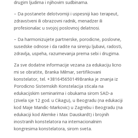
drugim ljudima i njihovim sudbinama.
– Da postanete delotvorniji i uspesniji kao terapeut,
zdravstveni ili obrazovni radnik, menadzer ili
profesionalac u svojoj poslovnoj delatnosi.
– Da harmonizujete partnerske, porodicne, poslovne,
susedske odnose i da radite na sirenju ljubavi, radosti,
zdravlja, uspeha, razumevanja prema sebi i drugima.
Za sve dodatne informacije vezana za edukaciju licno
mi se obratite, Branka Milmar, sertifikovani
konstelator, tel. +381645650149Branka je znanja iz
Porodicno Sistemskih Konstelacija sticala na
edukacijskim seminarima i obukama sirom SAD-a
(zivela sje 12 god. u Cikagu), u Beogradu (na edukaciji
kod Maje Mandic-Markovic) u Zagrebu i Beogradu (na
edukaciji kod Alemke i Max Dauskardt) i brojnih
inostranih konstelatora na internacionalnim
kongresima konstelatora, sirom sveta.