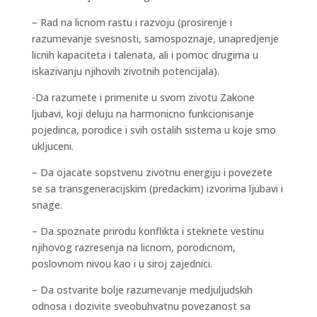
– Rad na licnom rastu i razvoju (prosirenje i
razumevanje svesnosti, samospoznaje, unapredjenje
licnih kapaciteta i talenata, ali i pomoc drugima u
iskazivanju njihovih zivotnih potencijala).
-Da razumete i primenite u svom zivotu Zakone
ljubavi, koji deluju na harmonicno funkcionisanje
pojedinca, porodice i svih ostalih sistema u koje smo
ukljuceni.
– Da ojacate sopstvenu zivotnu energiju i povezete
se sa transgeneracijskim (predackim) izvorima ljubavi i
snage.
– Da spoznate prirodu konflikta i steknete vestinu
njihovog razresenja na licnom, porodicnom,
poslovnom nivou kao i u siroj zajednici.
– Da ostvarite bolje razumevanje medjuljudskih
odnosa i dozivite sveobuhvatnu povezanost sa