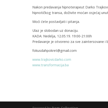
Nakon predavanja hipnoterapeut Darko Trajković
hipnotičkog transa, doživite moćan osjećaj unut
Moći ćete postavljati i pitanja.
Ulaz je slobodan uz donaciju.
KADA: Nedelja, 12.05.19. 19:00-21:00h
Predavanje je otvoreno za sve zaintersovane i b
fokusdahpokret@gmail.com
www.trajkovicdarko.com
www.transformacija.ba
Powered by
Dom Collection