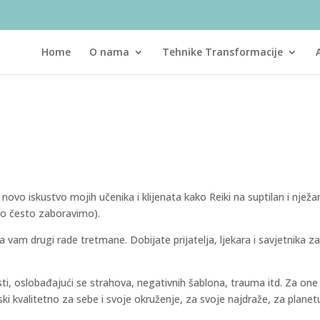
Home
O nama
Tehnike Transformacije
vo iskustvo mojih učenika i klijenata kako Reiki na suptilan i nježa
to često zaboravimo).
 vam drugi rade tretmane. Dobijate prijatelja, ljekara i savjetnika za ci
ti, oslobađajući se strahova, negativnih šablona, trauma itd. Za on
nski kvalitetno za sebe i svoje okruženje, za svoje najdraže, za plane