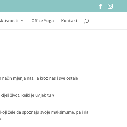
Aktivnosti
Office Yoga
Kontakt
n način mjenja nas…a kroz nas i sve ostale
jeli život. Reiki je uvijek tu ♥
e koji žele da spoznaju svoje maksimume, pa i da
tu…