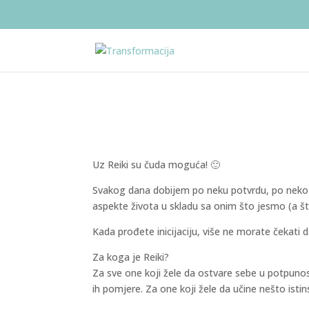
Uz Reiki su čuda moguća! 🙂
Svakog dana dobijem po neku potvrdu, po neko no
aspekte života u skladu sa onim što jesmo (a š
Kada prođete inicijaciju, više ne morate čekati da
Za koga je Reiki?
Za sve one koji žele da ostvare sebe u potpunos
ih pomjere. Za one koji žele da učine nešto isti