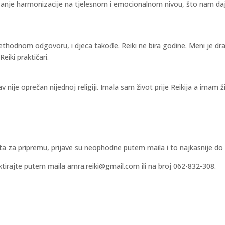
e harmonizacije na tjelesnom i emocionalnom nivou, što nam daje
rethodnom odgovoru, i djeca takođe. Reiki ne bira godine. Meni je 
eiki praktičari.
 nije oprečan nijednoj religiji. Imala sam život prije Reikija a imam ži
ta za pripremu, prijave su neophodne putem maila i to najkasnije do 
irajte putem maila amra.reiki@gmail.com ili na broj 062-832-308.