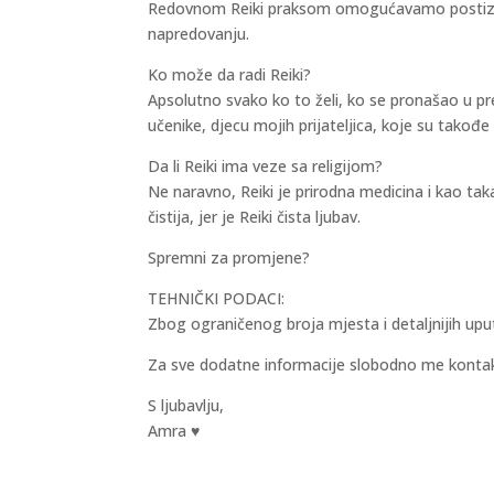
Redovnom Reiki praksom omogućavamo postizanj
napredovanju.
Ko može da radi Reiki?
Apsolutno svako ko to želi, ko se pronašao u p
učenike, djecu mojih prijateljica, koje su takođe R
Da li Reiki ima veze sa religijom?
Ne naravno, Reiki je prirodna medicina i kao takav
čistija, jer je Reiki čista ljubav.
Spremni za promjene?
TEHNIČKI PODACI:
Zbog ograničenog broja mjesta i detaljnijih upu
Za sve dodatne informacije slobodno me kontakt
S ljubavlju,
Amra ♥