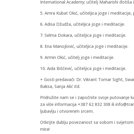
International Academy; učitelj Maharishi đotiša i
5. Amra Kubat Okić, učiteljica joge i meditacije,
6. Adisa Džudža, učiteljica joge i meditacije.
7. Selma Dokara, učiteljica joge i meditacije.
8. Ena Manojlović, učiteljica joge i meditacije.
9. Armin Okić, učitelj joge i meditacije.
10. Aida Biščević, učiteljica joge i meditacije.
+ Gosti predavači: Dr. Vikrant Tomar Sight, Sw
Baksa, Sanja Alić itd.
Pridružite nam se i započnite svoje putovanje 
za više informacija +387 62 832 308 ili info@tra
ljubavlju i otvorenim srcem.
Otkrijte dublju povezanost sa sobom i svijetom 
mira!