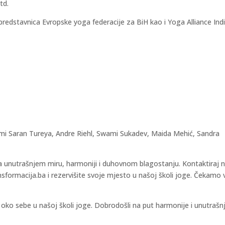
td.
 predstavnica Evropske yoga federacije za BiH kao i Yoga Alliance Indi
ami Saran Tureya, Andre Riehl, Swami Sukadev, Maida Mehić, Sandra
ka unutrašnjem miru, harmoniji i duhovnom blagostanju. Kontaktiraj 
nsformacija.ba i rezervišite svoje mjesto u našoj školi joge. Čekamo 
oko sebe u našoj školi joge. Dobrodošli na put harmonije i unutrašn