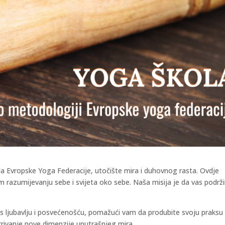
da Evropske Yoga Federacije, utočište mira i duhovnog rasta. Ovdje
razumijevanju sebe i svijeta oko sebe. Naša misija je da vas podr
vas s ljubavlju i posvećenošću, pomažući vam da produbite svoju praksu 
krivanje nove dimenzije unutrašnjeg mira.