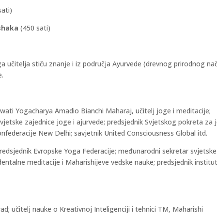
ati)
kshaka
(450 sati)
a učitelja stiču znanje i iz područja Ayurvede (drevnog prirodnog na
e.
i Yogacharya Amadio Bianchi Maharaj, učitelj joge i meditacije;
vjetske zajednice joge i ajurvede; predsjednik Svjetskog pokreta za 
nfederacije New Delhi; savjetnik United Consciousness Global itd.
odpredsjednik Evropske Yoga Federacije; međunarodni sekretar svjetske
ndentalne meditacije i Maharishijeve vedske nauke; predsjednik institu
d; učitelj nauke o Kreativnoj Inteligenciji i tehnici TM, Maharishi