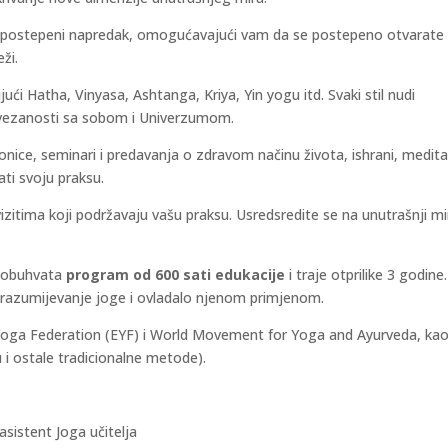
oz postepeni napredak, omogućavajući vam da se postepeno otvarate
ži.
ujući Hatha, Vinyasa, Ashtanga, Kriya, Yin yogu itd. Svaki stil nudi
povezanosti sa sobom i Univerzumom.
nice, seminari i predavanja o zdravom načinu života, ishrani, meditaci
ti svoju praksu.
izitima koji podržavaju vašu praksu. Usredsredite se na unutrašnji mi
a obuhvata
program od 600 sati edukacije
i traje otprilike 3 godine.
 razumijevanje joge i ovladalo njenom primjenom.
oga Federation (EYF) i World Movement for Yoga and Ayurveda, kao
 i ostale tradicionalne metode).
asistent Joga učitelja