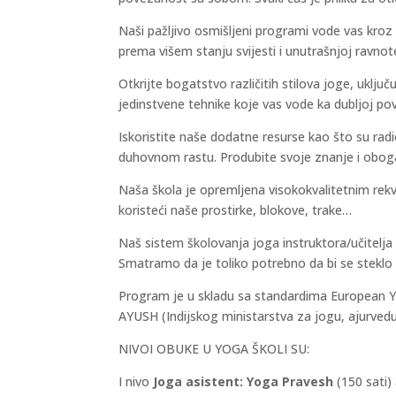
Naši pažljivo osmišljeni programi vode vas kr
prema višem stanju svijesti i unutrašnjoj ravnote
Otkrijte bogatstvo različitih stilova joge, uključ
jedinstvene tehnike koje vas vode ka dubljoj 
Iskoristite naše dodatne resurse kao što su radio
duhovnom rastu. Produbite svoje znanje i oboga
Naša škola je opremljena visokokvalitetnim rekv
koristeći naše prostirke, blokove, trake…
Naš sistem školovanja joga instruktora/učitelj
Smatramo da je toliko potrebno da bi se steklo
Program je u skladu sa standardima European Y
AYUSH (Indijskog ministarstva za jogu, ajurvedu
NIVOI OBUKE U YOGA ŠKOLI SU:
I nivo
Joga asistent: Yoga Pravesh
(150 sati) 