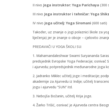
II nivo
Joga instruktor: Yoga Parichaya
(300 s
III nivo
Joga instruktor i tehničar: Yoga Shi
IV nivo
Joga učitelj: Yoga Siromani
(600 sati)
Također, uz znanje o jogi polaznici škole za yog
liječenja) jer je znanje o oboje – cjelovito znanj
PREDAVAČI U YOGA ŠKOLI SU:
1. Mahamandaleshwar Swami Suryananda Saraswat
predsjednik Evropske Yoga Federacije; osnivač S
i ajurvedu; potpredsjednik međunarodne joga ko
2. Jadranko Miklec učitelj joge i meditacije; p
akademije za Ajurvedu iz Indije; učitelj transce
jogu i ajurvedu “SUN” itd.
3. Nebojša Božanin, učitelj Krija joge.
4. Žarko Trišić, osnivać je Ajurveda centra Beogra