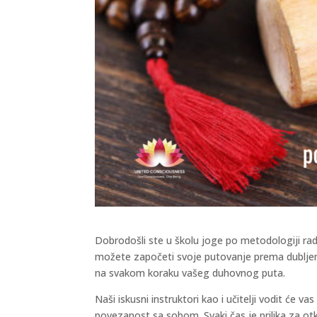
Dobrodošli ste u školu joge po metodologiji ra
možete započeti svoje putovanje prema dubljem 
na svakom koraku vašeg duhovnog puta.
Naši iskusni instruktori kao i učitelji vodit će 
povezanost sa sobom. Svaki čas je prilika za ot