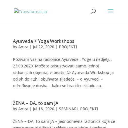
Ayurveda + Yoga Workshops
by
Amra
|
Jul 22, 2020
|
PROJEKTI
Pozivam vas na radionice Ayurvede i Yoge u nedjelju,
23.08.2020. Možete prisustvovati samo jednoj
radionici ili objema, vi birate. 😍 Ayurveda Workshop je
od 9h do 12h i obuhvata sljedeće: – o Ayurvedi –
određivanje dosha – kako se hraniti u skladu sa...
ŽENA – DA, to sam JA
by
Amra
|
Jul 16, 2020
|
SEMINARI
,
PROJEKTI
ŽENA – DA, to sam JA – jednodnevna radionica koja će
vam omogućiti život u skladu sa svojom ženskom