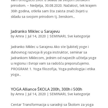
prirodom. – Nedjelja, 30.08.2020. Nažalost, tek krajem
30ih godina, otkrila sam šta zaista znači živjeti u
skladu sa svojom prirodom tj. ženskom...
Jadranko Miklec u Sarajevu
by
Amra
|
Jul 14, 2020
|
SEMINARI
,
Sve kategorije
Jadranko Miklec u Sarajevu Ako ste ljubitelj yoge i
duhovnog razvoja ili yoga instruktor, seminar sa
Jadrankom Miklecom, jednim od najvećih učitelja yoge
u regionu i Evropi vam sa radošću preporučujemo.
PROGRAM: 1. Yoga filozofija, Yoga psihologija i etika
yoga...
YOGA Alliance ŠKOLA 200h, 300h i 500h
by
Amra
|
Jul 14, 2020
|
SEMINARI
,
Sve kategorije
Centar Transformacija u saradnji sa Školom za yoga