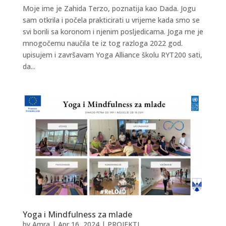
Moje ime je Zahida Terzo, poznatija kao Dada. Jogu
sam otkrila i počela prakticirati u vrijeme kada smo se
svi borili sa koronom i njenim posljedicama. Joga me je
mnogočemu naučila te iz tog razloga 2022 god.
upisujem i završavam Yoga Alliance školu RYT200 sati,
da...
Yoga i Mindfulness za mlade
by
Amra
|
Apr 16, 2024
|
PROJEKTI