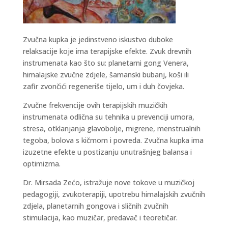
Zvučna kupka je jedinstveno iskustvo duboke
relaksacije koje ima terapijske efekte. Zvuk drevnih
instrumenata kao što su: planetarni gong Venera,
himalajske zvučne zdjele, šamanski bubanj, koši ili
zafir zvončići regeneriše tijelo, um i duh čovjeka.
Zvučne frekvencije ovih terapijskih muzičkih
instrumenata odlična su tehnika u prevenciji umora,
stresa, otklanjanja glavobolje, migrene, menstrualnih
tegoba, bolova s kičmom i povreda. Zvučna kupka ima
izuzetne efekte u postizanju unutrašnjeg balansa i
optimizma.
Dr. Mirsada Zećo, istražuje nove tokove u muzičkoj
pedagogiji, zvukoterapiji, upotrebu himalajskih zvučnih
zdjela, planetarnih gongova i sličnih zvučnih
stimulacija, kao muzičar, predavač i teoretičar.