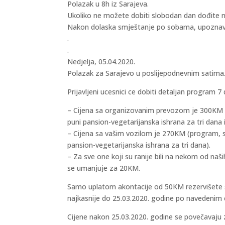
Polazak u 8h iz Sarajeva.
Ukoliko ne možete dobiti slobodan dan dođite 
Nakon dolaska smještanje po sobama, upoznav
.
.
Nedjelja, 05.04.2020.
Polazak za Sarajevo u poslijepodnevnim satima
Prijavljeni ucesnici ce dobiti detaljan program 7 
– Cijena sa organizovanim prevozom je 300KM 
puni pansion-vegetarijanska ishrana za tri dana 
– Cijena sa vašim vozilom je 270KM (program, s
pansion-vegetarijanska ishrana za tri dana).
– Za sve one koji su ranije bili na nekom od naši
se umanjuje za 20KM.
Samo uplatom akontacije od 50KM rezervišete s
najkasnije do 25.03.2020. godine po navedenim 
Cijene nakon 25.03.2020. godine se povečavaju