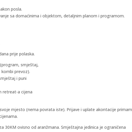
nakon posla.
anje sa domaćinima i objektom, detaljnim planom i programom.
.
dana prije polaska.
(program, smještaj,
i kombi prevoz).
mještaj i puni
h retreat-a cijena
voje mjesto (nema povrata iste). Prijave i uplate akontacije prima
cijenama.
 za 30KM ovisno od aranžmana. Smještajna jedinica je ograničena