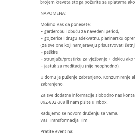
brojem kreveta stoga požurite sa uplatama akont
NAPOMENA:
Molimo Vas da ponesete:
– garderobu i obuću za navedeni period,
– gojzerice i drugu adekvatnu, planinarsku opr
(za sve one koji namjeravaju prisustvovati šet
– peškire
– strunjaču/prostirku za vježbanje + dekicu ako
– jastuk za meditaciju (nije neophodno).
U domu je pušenje zabranjeno. Konzumiranje alk
zabranjeno.
Za sve dodatne informacije slobodno nas kontak
062-832-308 ili nam pišite u Inbox.
Radujemo se novom druženju sa vama.
Vaš Transformacija Tim
Pratite event na: