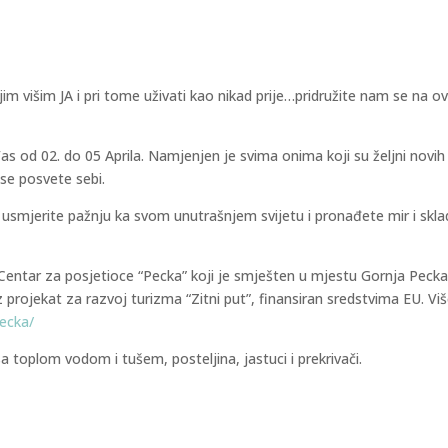
jim višim JA i pri tome uživati kao nikad prije…pridružite nam se na 
s od 02. do 05 Aprila. Namjenjen je svima onima koji su željni novih
 se posvete sebi.
nu usmjerite pažnju ka svom unutrašnjem svijetu i pronađete mir i skla
Centar za posjetioce “Pecka” koji je smješten u mjestu Gornja Pecka
 projekat za razvoj turizma “Zitni put”, finansiran sredstvima EU. Vi
ecka/
a toplom vodom i tušem, posteljina, jastuci i prekrivači.