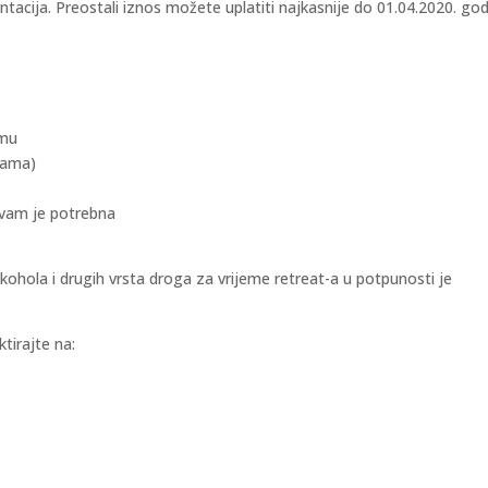
acija. Preostali iznos možete uplatiti najkasnije do 01.04.2020. god
emu
njama)
 vam je potrebna
ohola i drugih vrsta droga za vrijeme retreat-a u potpunosti je
tirajte na: