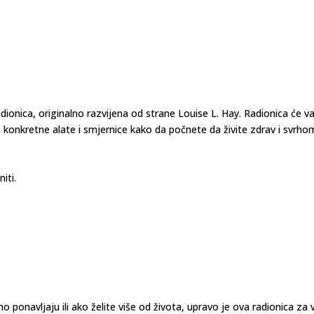
nica, originalno razvijena od strane Louise L. Hay. Radionica će 
am konkretne alate i smjernice kako da počnete da živite zdrav i svrho
iti.
o ponavljaju ili ako želite više od života, upravo je ova radionica za 