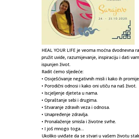
HEAL YOUR LIFE je veoma moćna dvodnevna radio
pružit uvide, razumijevanje, inspiraciju i dati v
ispunjen život.
Radit ćemo sljedeće:
• Osvješćivanje negativnih misli i kako ih promijen
• Porodični odnosi i kako oni utiču na naš život.
• Iscjeljenje djeteta u nama.
• Opraštanje sebi i drugima.
• Stvaranje zdravih veza i odnosa.
• Unapređenje zdravlja.
• Pronalaženje smisla i životne svrhe.
• I još mnogo toga…
Ukoliko uviđate da se stvari u vašem životu staln