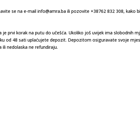
rijavite se na e-mail info@amra.ba ili pozovite +38762 832 308, kako b
a je prvi korak na putu do učešća. Ukoliko još uvijek ima slobodnih m
oku od 48 sati uplaćujete depozit. Depozitom osiguravate svoje mje
a ili nedolaska ne refundiraju.