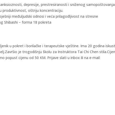
nksioznosti, depresije, prestresiranosti i sniženog samopoštovanja
ću produktivnost, oštriju koncentraciju.
ješniji međuljudski odnosi i veća prilagodljivost na stresne
ng Shibashi – forma 18 pokreta
bljenik u pokret i borilačke i terapeutske vještine. Ima 20 godina iskus
elj.Završio je trogodišnju školu za Instruktora Tai Chi Chen stila.Cijen
 popust cijenu od 50 KM. Prijave slati u inbox ili na e-mail: