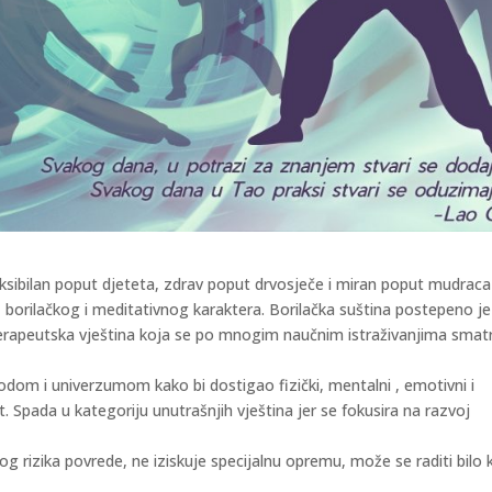
eksibilan poput djeteta, zdrav poput drvosječe i miran poput mudraca
, borilačkog i meditativnog karaktera. Borilačka suština postepeno je
erapeutska vještina koja se po mnogim naučnim istraživanjima smatr
rodom i univerzumom kako bi dostigao fizički, mentalni , emotivni i
st. Spada u kategoriju unutrašnjih vještina jer se fokusira na razvoj
g rizika povrede, ne iziskuje specijalnu opremu, može se raditi bilo k