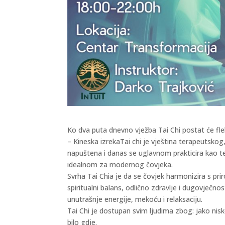
Ko dva puta dnevno vježba Tai Chi postat će fl
– Kineska izrekaTai chi je vještina terapeutskog
napuštena i danas se uglavnom prakticira kao t
idealnom za modernog čovjeka.
Svrha Tai Chia je da se čovjek harmonizira s pri
spiritualni balans, odlično zdravlje i dugovječno
unutrašnje energije, mekoću i relaksaciju.
Tai Chi je dostupan svim ljudima zbog: jako nisko
bilo gdje.