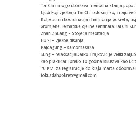
Tai Chi mnogo ublažava mentalna stanja poput a
Ljudi koji vježbaju Tai Chi radosniji su, imaju ve
Bolje su im koordinacija i harmonija pokreta, usp
promjene.Tematske cjeline seminara:Tai Chi Ku
Zhan Zhuang – Stojeća meditacija
Hu xi – vježbe disanja
Pajdagung – samomasaža
Sung – relaksacijaDarko Trajković je veliki zalju
kao praktičar i preko 10 godina iskustva kao učit
70 KM, za registracije do kraja marta odobravamo
fokusdahpokret@gmail.com