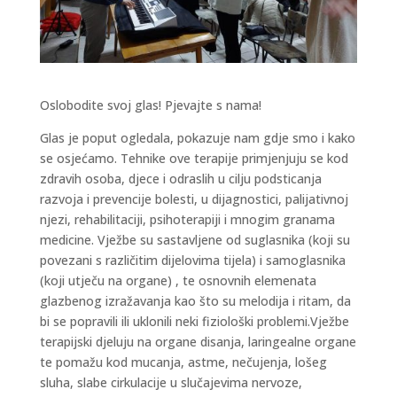
Oslobodite svoj glas! Pjevajte s nama!
Glas je poput ogledala, pokazuje nam gdje smo i kako
se osjećamo. Tehnike ove terapije primjenjuju se kod
zdravih osoba, djece i odraslih u cilju podsticanja
razvoja i prevencije bolesti, u dijagnostici, palijativnoj
njezi, rehabilitaciji, psihoterapiji i mnogim granama
medicine. Vježbe su sastavljene od suglasnika (koji su
povezani s različitim dijelovima tijela) i samoglasnika
(koji utječu na organe) , te osnovnih elemenata
glazbenog izražavanja kao što su melodija i ritam, da
bi se popravili ili uklonili neki fiziološki problemi.Vježbe
terapijski djeluju na organe disanja, laringealne organe
te pomažu kod mucanja, astme, nečujenja, lošeg
sluha, slabe cirkulacije u slučajevima nervoze,