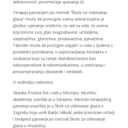
anksioznosti, poremećaja spavanja isl.
Terapija pjevanjem po metodi “Škole za otkrivanje
glasa” može da pomogne svima onima kojima je
glazba i pjevanje sredstvo za rad na sebi, te onima
koji koriste svoj glas svagodnevno: učiteljima,
vaspitačima, glumcima, predavačima, pjevačima.
Također može da postigne uspjeh i u radu s ljudima s
posebnim potrebama: u uspostavljanju kontakta s
osobama koje su ranije okarakterizirane kao
nekooperativne ili nekomunikativne, u umirivanju i
preusmjeravanju zbunjenih i senilanih.
O voditeljici radionice:
Ubavka Prusina živi i radi u Mostaru. Muzičku
akademiju završila je u Sarajevu. Metodu terapijskog
pjevanja usavršila je u Školi za otkrivanje glasa u
Zagrebu koju vodi Baldo Mikulić jedini licencirani učitelj
i terapeut pjevanja po metodi Škole za otkrivanje
glasa u Hrvatskoj.