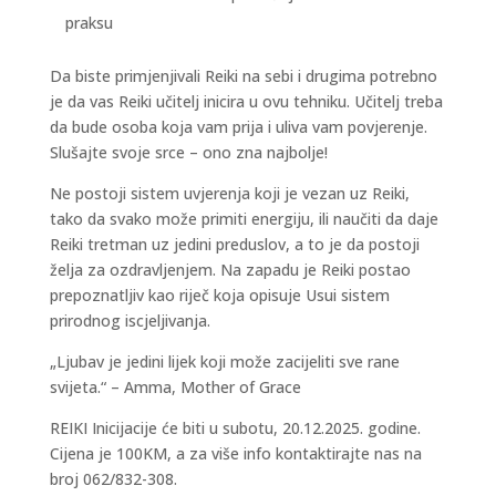
praksu
Da biste primjenjivali Reiki na sebi i drugima potrebno
je da vas Reiki učitelj inicira u ovu tehniku. Učitelj treba
da bude osoba koja vam prija i uliva vam povjerenje.
Slušajte svoje srce – ono zna najbolje!
Ne postoji sistem uvjerenja koji je vezan uz Reiki,
tako da svako može primiti energiju, ili naučiti da daje
Reiki tretman uz jedini preduslov, a to je da postoji
želja za ozdravljenjem. Na zapadu je Reiki postao
prepoznatljiv kao riječ koja opisuje Usui sistem
prirodnog iscjeljivanja.
„Ljubav je jedini lijek koji može zacijeliti sve rane
svijeta.“ – Amma, Mother of Grace
REIKI Inicijacije će biti u subotu, 20.12.2025. godine.
Cijena je 100KM, a za više info kontaktirajte nas na
broj 062/832-308.