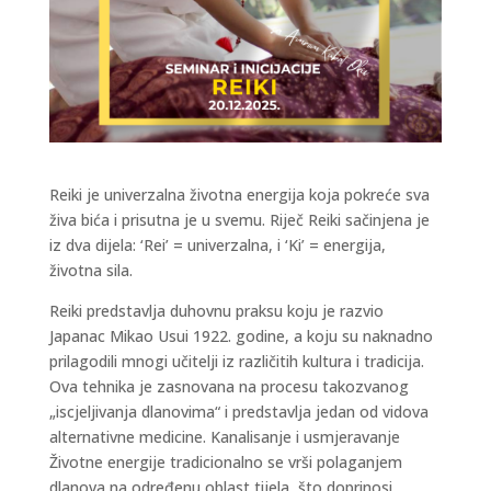
Reiki je univerzalna životna energija koja pokreće sva
živa bića i prisutna je u svemu. Riječ Reiki sačinjena je
iz dva dijela: ‘Rei’ = univerzalna, i ‘Ki’ = energija,
životna sila.
Reiki predstavlja duhovnu praksu koju je razvio
Japanac Mikao Usui 1922. godine, a koju su naknadno
prilagodili mnogi učitelji iz različitih kultura i tradicija.
Ova tehnika je zasnovana na procesu takozvanog
„iscjeljivanja dlanovima“ i predstavlja jedan od vidova
alternativne medicine. Kanalisanje i usmjeravanje
Životne energije tradicionalno se vrši polaganjem
dlanova na određenu oblast tijela, što doprinosi