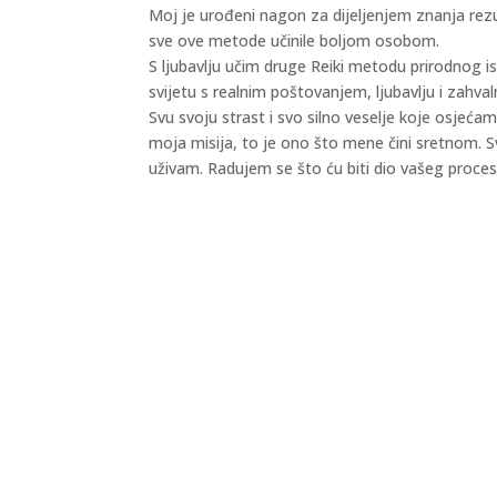
Moj je urođeni nagon za dijeljenjem znanja rezu
sve ove metode učinile boljom osobom.
S ljubavlju učim druge Reiki metodu prirodnog is
svijetu s realnim poštovanjem, ljubavlju i zahva
Svu svoju strast i svo silno veselje koje osjeća
moja misija, to je ono što mene čini sretnom. 
uživam. Radujem se što ću biti dio vašeg procesa