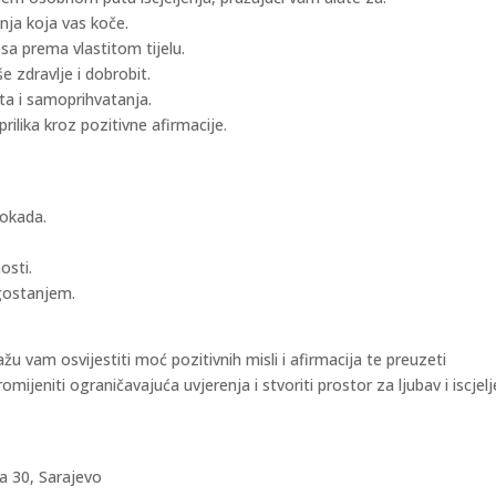
nja koja vas koče.
sa prema vlastitom tijelu.
e zdravlje i dobrobit.
ta i samoprihvatanja.
prilika kroz pozitivne afirmacije.
lokada.
.
osti.
agostanjem.
žu vam osvijestiti moć pozitivnih misli i afirmacija te preuzeti
jeniti ograničavajuća uvjerenja i stvoriti prostor za ljubav i iscjelj
a 30, Sarajevo