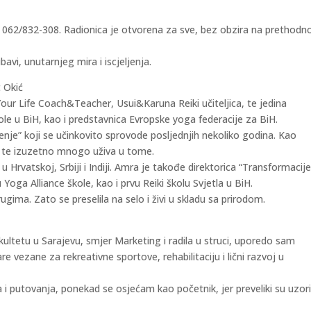
 062/832-308. Radionica je otvorena za sve, bez obzira na prethodn
avi, unutarnjeg mira i iscjeljenja.
 Okić
 Your Life Coach&Teacher, Usui&Karuna Reiki učiteljica, te jedina
ole u BiH, kao i predstavnica Evropske yoga federacije za BiH.
enje” koji se učinkovito sprovode posljednjih nekoliko godina. Kao
, te izuzetno mnogo uživa u tome.
 Hrvatskoj, Srbiji i Indiji. Amra je takođe direktorica “Transformacije
 Yoga Alliance škole, kao i prvu Reiki školu Svjetla u BiH.
ugima. Zato se preselila na selo i živi u skladu sa prirodom.
tetu u Sarajevu, smjer Marketing i radila u struci, uporedo sam
e vezane za rekreativne sportove, rehabilitaciju i lični razvoj u
a i putovanja, ponekad se osjećam kao početnik, jer preveliki su uzor