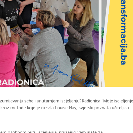
zumijevanju sebe i unutarnjem iscjeljenju?Radionica “Moje iscjeljenje
h kroz metode koje je razvila Louise Hay, svjetski poznata učiteljica
šem osobnom putu iscjeljenja, pružajući vam alate za: