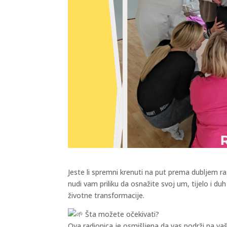
Jeste li spremni krenuti na put prema dubljem ra
nudi vam priliku da osnažite svoj um, tijelo i du
životne transformacije.
Šta možete očekivati?
Ova radionica je osmišljena da vas podrži na va