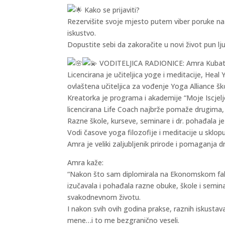
Kako se prijaviti?
Rezervišite svoje mjesto putem viber poruke na
iskustvo.
Dopustite sebi da zakoračite u novi život pun ljub
VODITELJICA RADIONICE: Amra Kubat
Licencirana je učiteljica yoge i meditacije, Heal
ovlaštena učiteljica za vođenje Yoga Alliance šk
Kreatorka je programa i akademije “Moje Iscjelj
licencirana Life Coach najbrže pomaže drugima
Razne škole, kurseve, seminare i dr. pohađala je u
Vodi časove yoga filozofije i meditacije u sklopu
Amra je veliki zaljubljenik prirode i pomaganja dr
Amra kaže:
“Nakon što sam diplomirala na Ekonomskom fakul
izučavala i pohađala razne obuke, škole i seminar
svakodnevnom životu.
I nakon svih ovih godina prakse, raznih iskustav
mene…i to me bezgranično veseli.