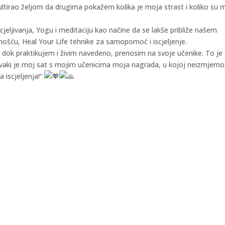
ltirao željom da drugima pokažem kolika je moja strast i koliko su 
cjeljivanja, Yogu i meditaciju kao načine da se lakše približe našem
lnošću, Heal Your Life tehnike za samopomoć i iscjeljenje.
m dok praktikujem i živim navedeno, prenosim na svoje učenike. To je
Svaki je moj sat s mojim učenicima moja nagrada, u kojoj neizmjerno
 iscjeljenja!”