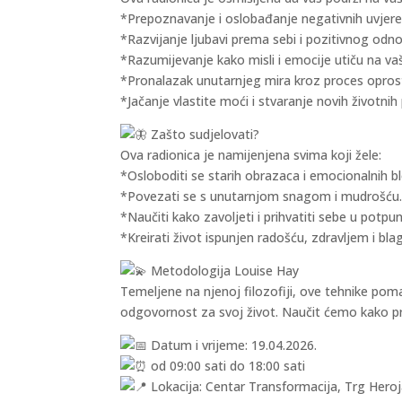
*Prepoznavanje i oslobađanje negativnih uvjere
*Razvijanje ljubavi prema sebi i pozitivnog odno
*Razumijevanje kako misli i emocije utiču na vaš
*Pronalazak unutarnjeg mira kroz proces opros
*Jačanje vlastite moći i stvaranje novih životnih 
Zašto sudjelovati?
Ova radionica je namijenjena svima koji žele:
*Osloboditi se starih obrazaca i emocionalnih b
*Povezati se s unutarnjom snagom i mudrošću
*Naučiti kako zavoljeti i prihvatiti sebe u potpun
*Kreirati život ispunjen radošću, zdravljem i bl
Metodologija Louise Hay
Temeljene na njenoj filozofiji, ove tehnike poma
odgovornost za svoj život. Naučit ćemo kako promi
Datum i vrijeme: 19.04.2026.
od 09:00 sati do 18:00 sati
Lokacija: Centar Transformacija, Trg Heroj